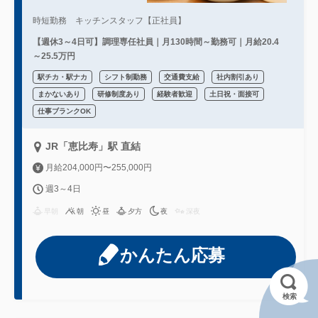
時短勤務 キッチンスタッフ【正社員】
【週休3～4日可】調理専任社員｜月130時間～勤務可｜月給20.4
～25.5万円
駅チカ・駅ナカ
シフト制勤務
交通費支給
社内割引あり
まかないあり
研修制度あり
経験者歓迎
土日祝・面接可
仕事ブランクOK
JR「恵比寿」駅 直結
月給204,000円〜255,000円
週3～4日
早朝
朝
昼
夕方
夜
深夜
かんたん応募
検索