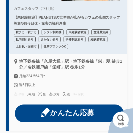
カフェスタッフ【正社員】
【未経験歓迎】PEANUTSの世界観が広がるカフェの店舗スタッフ
募集/月8-9日休・充実の福利厚生
駅チカ・駅ナカ
シフト制勤務
未経験者歓迎
交通費支給
社内割引あり
まかないあり
研修制度あり
経験者歓迎
土日祝・面接可
仕事ブランクOK
地下鉄各線「久屋大通」駅・地下鉄各線「栄」駅 徒歩1
分／名鉄瀬戸線「栄町」駅 徒歩1分
月給224,564円〜
週5日以上
早朝
朝
昼
夕方
夜
深夜
かんたん応募
検索