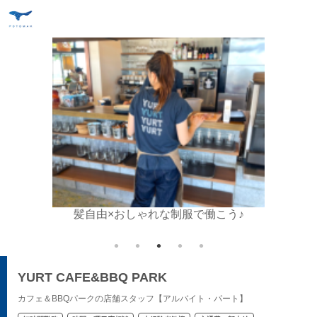
応募OK
髪自由×おしゃれな制服で働こう♪
【
YURT CAFE&BBQ PARK
カフェ＆BBQパークの店舗スタッフ【アルバイト・パート】