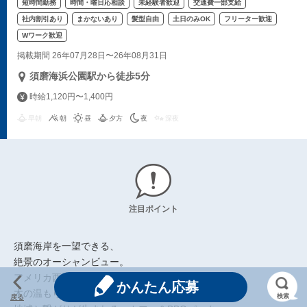
短時間勤務
時間・曜日応相談
未経験者歓迎
交通費一部支給
社内割引あり
まかないあり
髪型自由
土日のみOK
フリーター歓迎
Wワーク歓迎
掲載期間 26年07月28日〜26年08月31日
須磨海浜公園駅から徒歩5分
時給1,120円〜1,400円
早朝
朝
昼
夕方
夜
深夜
注目ポイント
須磨海岸を一望できる、
絶景のオーシャンビュー。
アメリカ西海岸の海辺に佇むテント小屋のような
かんたん応募
木の温もりと心地良いゆるさで、
検索
戻る