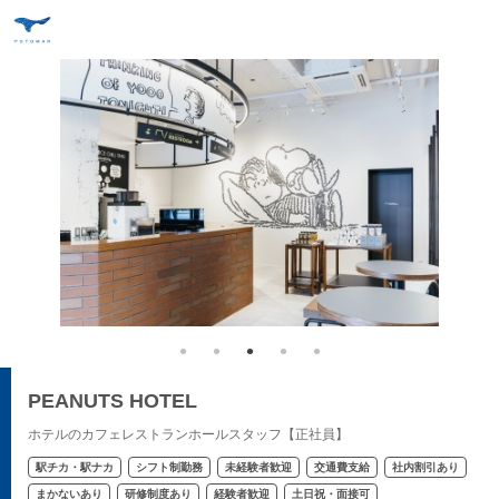
PEANUTS HOTEL
ホテルのカフェレストランホールスタッフ【正社員】
駅チカ・駅ナカ
シフト制勤務
未経験者歓迎
交通費支給
社内割引あり
まかないあり
研修制度あり
経験者歓迎
土日祝・面接可