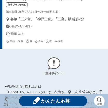
仕事ブランクOK
掲載期間 26年07月28日〜26年08月31日
各線「三ノ宮」「神戸三宮」「三宮」駅 徒歩7分
月給224,564円〜
週5日以上
早朝
朝
昼
夕方
夜
深夜
注目ポイント
●PEANUTS HOTELとは
「PEANUTS」のコミックには、友情や、恋、人 生哲学など、子
供から大人まで、誰もが共感できる世界があります。
かんたん応募
フロアを「IMAGINE」、「HAPPY」、「LOVE」とそれぞれテー
検索
戻る