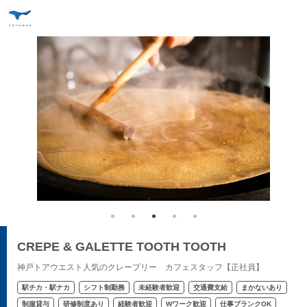
CREPE & GALETTE TOOTH TOOTH
神戸トアウエスト人気のクレープリー カフェスタッフ【正社員】
駅チカ・駅ナカ
シフト制勤務
未経験者歓迎
交通費支給
まかないあり
制服貸与
研修制度あり
経験者歓迎
Wワーク歓迎
仕事ブランクOK