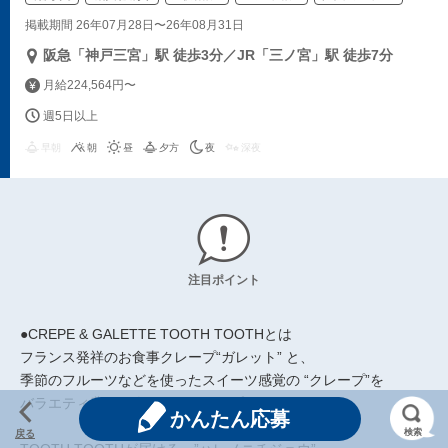
掲載期間 26年07月28日〜26年08月31日
阪急「神戸三宮」駅 徒歩3分／JR「三ノ宮」駅 徒歩7分
月給224,564円〜
週5日以上
早朝
朝
昼
夕方
夜
深夜
注目ポイント
●CREPE & GALETTE TOOTH TOOTHとは
フランス発祥のお食事クレープ“ガレット” と、
季節のフルーツなどを使ったスイーツ感覚の “クレープ”を
バラエティ豊かに楽しめるクレープリーカフェです。
かんたん応募
検索
戻る