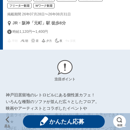
フリーター歓迎
Wワーク歓迎
掲載期間 26年07月28日〜26年08月31日
JR・阪神「元町」駅 徒歩8分
時給1,120円〜1,400円
早朝
朝
昼
夕方
夜
深夜
注目ポイント
神戸旧居留地のレトロビルにある個性派カフェ！
いろんな種類のソファが並んだ広々としたフロア。
映画やアーティストとコラボしたイベントや
音楽ライブを行っていて、来るたびに違った楽しみ方ができるお
かんたん応募
店★
検索
戻る
CAFE 、LUNCH、DINNER、PARTY等さまざまなシーンで楽し