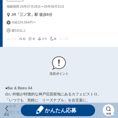
掲載期間 26年07月28日〜26年08月31日
JR「三ノ宮」駅 徒歩8分
月給224,564円〜
週5日以上
早朝
朝
昼
夕方
夜
深夜
注目ポイント
●Bar & Bistro 64
白い外観が特徴的な神戸旧居留地にあるカフェビストロ。
「いつでも 気軽に リーズナブル」を合言葉に、
お食事、お酒、カフェを気分次第で使い分け♪
かんたん応募
料理と気さくなサービスでお客様をおもてなし。
検索
戻る