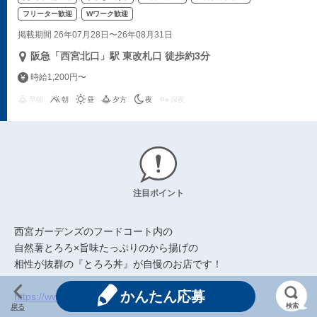
フリーター歓迎
Wワーク歓迎
掲載期間 26年07月28日〜26年08月31日
阪急「西宮北口」駅 東改札口 徒歩約3分
時給1,200円〜
早朝
朝
昼
夕方
夜
深夜
注目ポイント
西宮ガーデンズのフードコート内の
自然薯とろろ×旨味たっぷりのから揚げの
相性が抜群の『とろろ丼』が自慢のお店です！
かんたん応募
https://www.instagram.com/cocteau.jp/
検索
戻る