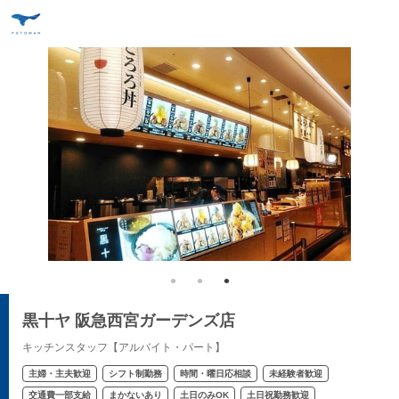
黒十ヤ 阪急西宮ガーデンズ店
キッチンスタッフ【アルバイト・パート】
主婦・主夫歓迎
シフト制勤務
時間・曜日応相談
未経験者歓迎
交通費一部支給
まかないあり
土日のみOK
土日祝勤務歓迎